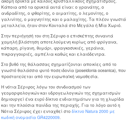
ακόμη ορυκτά με καλούς κρυσταλλικούς σχηματισμούς.
Κάποια από τα ορυκτά αυτά είναι: ο γρανάτης, ο
ανδραδίτης, ο φθορίτης, ο αιματίτης, ο λεμονίτης, ο
γαλινίτης, ο μαγνητίτης και ο μαλαχίτης. Τα πλέον γνωστά
μεταλλεία, ήταν στον Κουταλά στο Μεγάλο ή Μία Χωριό.
Στην περιήγησή του στη Σέριφο ο επισκέπτης συναντά
χαμηλή βλάστηση αποτελούμενη κυρίως από φρύγανα,
κάπαρη, ρίγανη, θυμάρι, φραγκοσυκιές, γεράνια,
πικραγγουριές, αμπέλια καθώς και ελαιόδεντρα.
Στο βυθό της θάλασσας σχηματίζονται αποικίες από το
γνωστό θαλάσσιο φυτό ποσειδονία (poseidonia oceanica), που
προστατεύεται από την ευρωπαϊκή νομοθεσία.
Η νότια Σέριφος λόγω του συνδυασμού των
γεομορφολογικών και υδρογεωλογικών της σχηματισμών
δημιουργεί ένα ευρύ δίκτυο ενδιαιτημάτων για τη χλωρίδα
και την πλούσια πανίδα της περιοχής. Για το λόγο αυτό η
Νότια Σέριφος έχει ενταχθεί στο
δίκτυο Natura 2000 με
κωδική ονομασία GR4220009
.