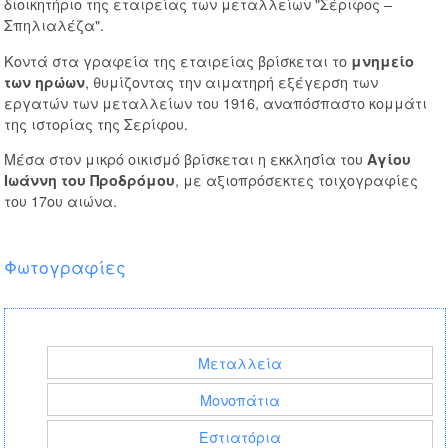
διοικητήριο της εταιρείας των μεταλλείων "Σέριφος –
Σπηλιαλέζα".
Κοντά στα γραφεία της εταιρείας βρίσκεται το
μνημείο
, θυμίζοντας την αιματηρή εξέγερση των
των ηρώων
εργατών των μεταλλείων του 1916, αναπόσπαστο κομμάτι
της ιστορίας της Σερίφου.
Μέσα στον μικρό οικισμό βρίσκεται η εκκλησία του
Αγίου
, με αξιοπρόσεκτες τοιχογραφίες
Ιωάννη του Προδρόμου
του 17ου αιώνα.
Η επιβλητική πετρόχτιστη είσοδος στους χώρους των
Φωτογραφίες
μεταλλείων στο Μεγάλο Λιβάδι
Μεταλλεία
Μονοπάτια
Εστιατόρια