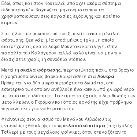
Εδώ, όπως και στον Κουταλά, υπάρχει ακόμα σύστημα
σιδηροτροχιών, βαγονέτα, μηχανήματα που τα
χρησιμοποιούσαν στις εργασίες εξόρυξης και ερείπια
κτιρίων.
Στο τέλος του μονοπατιού που ξεκινάει από τη σκάλα
φόρτωσης, ξεκινάει μία στοά μήκους 1χλμ., η οποία
διατρέχοντας όλο το λόφο Μουντάκι καταλήγει στην
παραλία του Καλόγερου, αλλά καλό είναι να μην την
διασχίσετε χωρίς τη συνοδεία ντόπιου.
Μετά τη
, περπατώντας πάνω στα βράχια
σκάλα φόρτωσης
ή χρησιμοποιώντας βάρκα θα φτάσετε στα
.
Λουτρά
Πρόκειται για δύο μικρά πετρόχτιστα δωμάτια, στο
εσωτερικό των οποίων ανέβλυζε ένα κοκκινωπό χλιαρό νερό
με ιαματικές ιδιότητες. Τα κτίρια τα έχτισε ο διευθυντής των
μεταλλείων, ο Γκρόμαν και όποιος εργάτης είχε πρόβλημα
πήγαινε εκεί για να θεραπευτεί.
Φτάνοντας στον οικισμό του Μεγάλου Λιβαδιού τις
εντυπώσεις θα κλέψει το
(της σχολής
νεοκλασσικό κτίσμα
Τσίλερ) με τους μεγάλους φοίνικες, όπου στεγαζόταν το