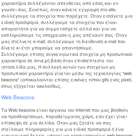
χαρακτήρα συλλέγονται απευθείας από εσάς και εν
γνώσει σας. Συνεπώς, όταν κάνετε εγγραφή στο site,
συλλέγουμε τα στοιχεία που παρέχετε. Όταν εισάγετε μια
ειδική προσφορά, συλλέγουμε τα στοιχεία που είναι
απαραίτητα για να συμμετάσχετε αλλά και για να
εκπληρώσουμε τις υποχρεώσεις μας απέναντί σας. Όταν
μας στέλνετε e-mail, συλλέγουμε τη διεύθυνση e-mail που
δίνετε κι έτσι μπορούμε να απαντήσουμε.
Συλλέγουμε επίσης συγκεντρωτικά στοιχεία μη προσωπικού
χαρακτήρα σε συνεχή βάση όταν επισκέπτεστε την
ιστοσελίδα μας. Η συλλογή αυτών των στοιχείων μη
προσωπικού χαρακτήρα γίνεται μέσω της τεχνολογίας "web
beacons" (αποκαλούνται επίσης εικόνες τύπου gifs ενός pixel),
όπως εξηγείται ακολούθως.
Web Beacons
Τα Web beacons είναι όργανα του Internet που μας βοηθούν
να προσδιορίσουμε, παραδείγματος χάρη, εάν έχει γίνει
επίσκεψη σε μια σελίδα. Όταν μας ζητάτε να σας
στείλουμε πληροφορίες για μια ειδική προσφορά ή ένα
ενημερωτικό δελτίο, μπορεί να χρησιμοποιούμε web beacons