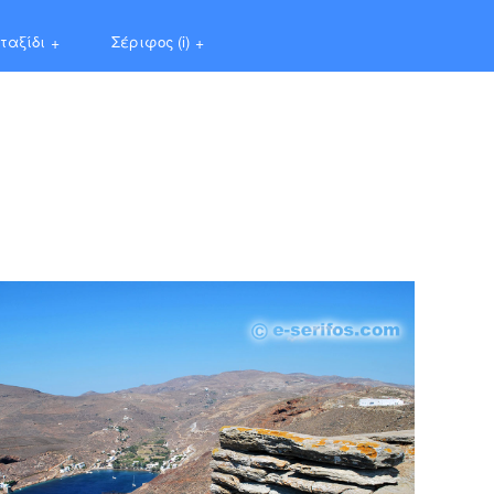
ταξίδι
+
Σέριφος (i)
+