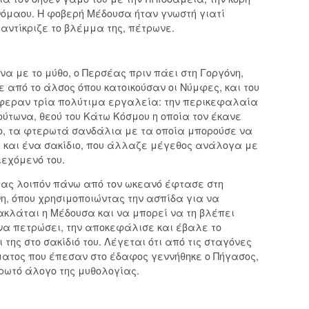
νόμαου. Η φοβερή Μέδουσα ήταν γνωστή γιατί
 αντίκριζε το βλέμμα της, πέτρωνε.
α με το μύθο, ο Περσέας πριν πάει στη Γοργόνη,
 από το άλσος όπου κατοικούσαν οι Νύμφες, και του
εραν τρία πολύτιμα εργαλεία: την περικεφαλαία
ούτωνα, θεού του Κάτω Κόσμου η οποία τον έκανε
, τα φτερωτά σανδάλια με τα οποία μπορούσε να
 και ένα σακίδιο, που άλλαζε μέγεθος ανάλογα με
ιεχόμενό του.
ας λοιπόν πάνω από τον ωκεανό έφτασε στη
η, όπου χρησιμοποιώντας την ασπίδα για να
κλάται η Μέδουσα και να μπορεί να τη βλέπει
να πετρώσει, την αποκεφάλισε και έβαλε το
 της στο σακίδιό του. Λέγεται ότι από τις σταγόνες
ματος που έπεσαν στο έδαφος γεννήθηκε ο Πήγασος,
ρωτό άλογο της μυθολογίας.