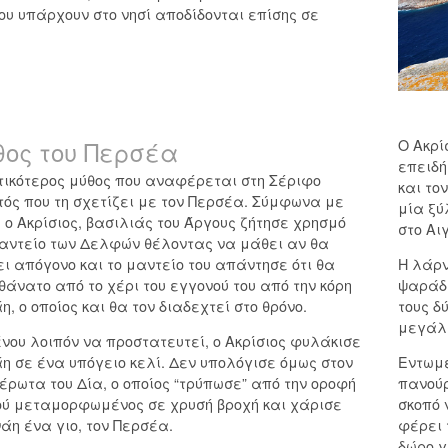
ου υπάρχουν στο νησί αποδίδονται επίσης σε
θος του Περσέα
Ο Ακρί
επειδή
τικότερος μύθος που αναφέρεται στη Σέριφο
και το
τός που τη σχετίζει με τον Περσέα. Σύμφωνα με
μία ξύ
, ο Ακρίσιος, βασιλιάς του Άργους ζήτησε χρησμό
στο Αι
μαντείο των Δελφών θέλοντας να μάθει αν θα
ι απόγονο και το μαντείο του απάντησε ότι θα
Η λάρν
 θάνατο από το χέρι του εγγονού του από την κόρη
ψαράδε
η, ο οποίος και θα τον διαδεχτεί στο θρόνο.
τους δ
μεγάλ
νου λοιπόν να προστατευτεί, ο Ακρίσιος φυλάκισε
η σε ένα υπόγειο κελί. Δεν υπολόγισε όμως στον
Εντωμε
έρωτα του Δία, ο οποίος “τρύπωσε” από την οροφή
πανούρ
ού μεταμορφωμένος σε χρυσή βροχή και χάρισε
σκοπό 
άη ένα γιο, τον Περσέα.
φέρει 
δώρο γ