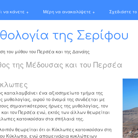
ι να κάνετε
+
Μέρη να ανακαλύψετε
+
Σχεδιάστε το 
θολογία της Σερίφου
ση του μύθου του Περσέα και της Δανάης
θος της Μέδουσας και του Περσέα
ύκλωπες
ος καταλαμβάνει ένα αξιοσημείωτο τμήμα της
ς μυθολογίας, αφού το όνομά της συνδέεται με
τους σημαντικότερους ήρωες της μυθολογίας, τον
και τον Περσέα ενώ, εκτός των άλλων θεωρείται
ύκλωπες κατοικούσαν στα σπήλαιά της.
οιπόν θεωρείται ότι οι Κύκλωπες κατοικούσαν στη
του Κύκλωπα, ενώ απομεινάρια κυκλώπειων