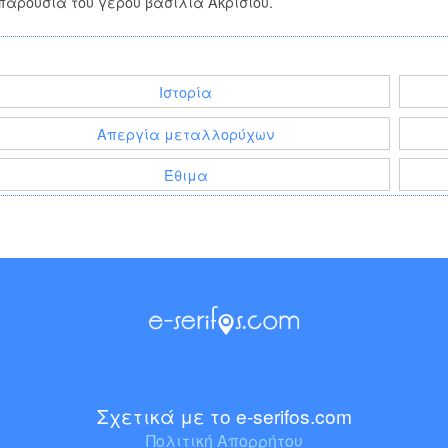
αρουσία του γέρου βασιλιά Ακρίσιου.
Ιστορία
Απεργία μεταλλορύχων
Έθιμα
Σχετικά με το e-serifos.com
Πολιτική Απορρήτου