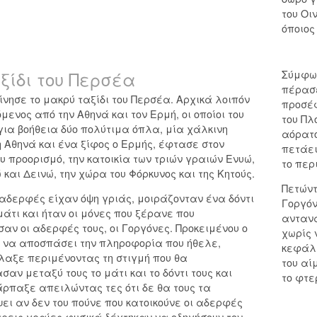
του Οι
όποιος
ξίδι του Περσέα
Σύμφων
πέρασε
κίνησε το μακρύ ταξίδι του Περσέα. Αρχικά λοιπόν
προσέφ
μενος από την Αθηνά και τον Ερμή, οι οποίοι του
του Πλ
ια βοήθεια δύο πολύτιμα όπλα, μία χάλκινη
αόρατο
 Αθηνά και ένα ξίφος ο Ερμής, έφτασε στον
πετάει
υ προορισμό, την κατοικία των τριών γραιών Ενυώ,
το περ
και Δεινώ, την χώρα του Φόρκυνος και της Κητούς.
Πετώντ
 αδερφές είχαν όψη γριάς, μοιράζονταν ένα δόντι
Γοργόν
μάτι και ήταν οι μόνες που ξέρανε που
αντανα
σαν οι αδερφές τους, οι Γοργόνες. Προκειμένου ο
χωρίς 
 να αποσπάσει την πληροφορία που ήθελε,
κεφάλι
αξε περιμένοντας τη στιγμή που θα
του αί
αν μεταξύ τους το μάτι και το δόντι τους και
το φτε
άρπαξε απειλώντας τες ότι δε θα τους τα
ει αν δεν του πούνε που κατοικούνε οι αδερφές
 τρεις γραίες φυσικά δέχτηκαν να οδηγήσουν τον