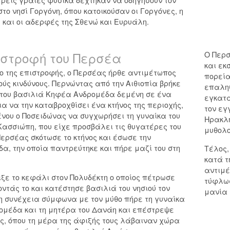
το νησί Γοργόνη, όπου κατοικούσαν οι Γοργόνες, η
και οι αδερφές της Σθενώ και Ευρυάλη.
ιστροφή του Περσέα
Ο Περσ
και εκ
ο της επιστροφής, ο Περσέας ήρθε αντιμέτωπος
πορεία
ύς κινδύνους. Περνώντας από την Αιθιοπία βρήκε
επαληθ
 του βασιλιά Κηφέα Ανδρομέδα δεμένη σε ένα
εγκατα
ια να την καταβροχθίσει ένα κτήνος της περιοχής,
τον εγ
νου ο Ποσειδώνας να συγχωρήσει τη γυναίκα του
Ηρακλή
ασσιώπη, που είχε προσβάλει τις θυγατέρες του
μυθολο
Περσέας σκότωσε το κτήνος και έσωσε την
α, την οποία παντρεύτηκε και πήρε μαζί του στη
Τέλος,
κατά τ
αντιμέ
ιξε το κεφάλι στον Πολυδέκτη ο οποίος πέτρωσε
τύφλωσ
οντάς το και κατέστησε βασιλιά του νησιού τον
μανία 
τη συνέχεια σύμφωνα με τον μύθο πήρε τη γυναίκα
ομέδα και τη μητέρα του Δανάη και επέστρεψε
ς, όπου τη μέρα της άφιξής τους λάβαιναν χώρα