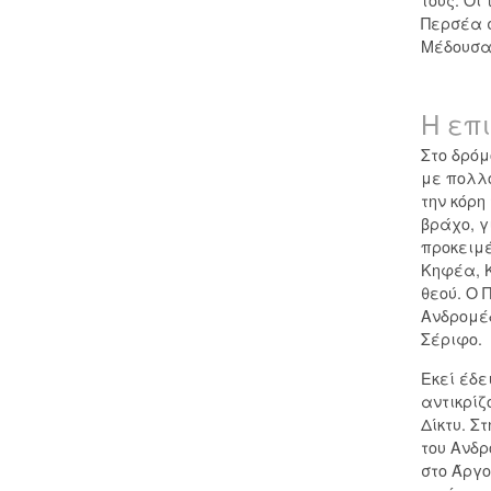
Περσέα σ
Μέδουσα 
Η επ
Στο δρόμ
με πολλο
την κόρη
βράχο, γ
προκειμέ
Κηφέα, Κ
θεού. Ο 
Ανδρομέδ
Σέριφο.
Εκεί έδε
αντικρίζ
Δίκτυ. Σ
του Ανδρ
στο Άργο