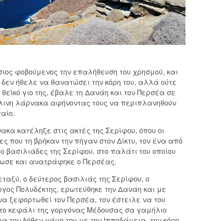
σιος φοβούμενος την επαλήθευση του χρησμού, και
 δεν ήθελε να θανατώσει την κόρη του, αλλά ούτε
ν θεϊκό γιο της, έβαλε τη Δανάη και τον Περσέα σε
λινη λάρνακα αφήνοντας τους να περιπλανηθούν
γαίο.
ακα κατέληξε στις ακτές της Σερίφου, όπου οι
ς που τη βρήκαν την πήγαν στον Δίκτυ, τον ένα από
ύο βασιλιάδες της Σερίφου, στο παλάτι του οποίου
ωσε και ανατράφηκε ο Περσέας.
ταξύ, ο δεύτερος βασιλιάς της Σερίφου, ο
γος Πολυδέκτης, ερωτεύθηκε την Δανάη και με
να ξεφορτωθεί τον Περσέα, τον έστειλε να του
το κεφάλι της γοργόνας Μέδουσας σα γαμήλιο
ια τον δήθεν γάμο του με την Ιπποδάμεια, την κόρη