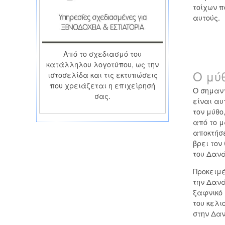
τοίχων π
αυτούς.
Από το σχεδιασμό του
κατάλληλου λογοτύπου, ως την
Ο μύ
ιστοσελίδα και τις εκτυπώσεις
που χρειάζεται η επιχείρησή
Ο σημαν
σας.
είναι αυ
τον μύθο
από το 
αποκτήσε
βρει τον
του Δανά
Προκειμέ
την Δανά
ξαφνικό 
του κελι
στην Δαν