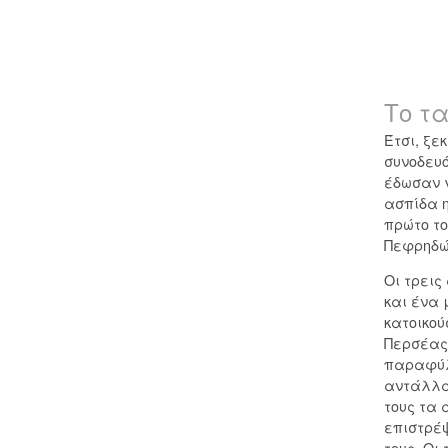
Το τα
Έτσι, ξε
συνοδευό
έδωσαν γ
ασπίδα η
πρώτο το
Πεφρηδώ 
Οι τρεις
και ένα 
κατοικού
Περσέας
παραφύλ
αντάλλασ
τους τα 
επιστρέψ
τους. Οι