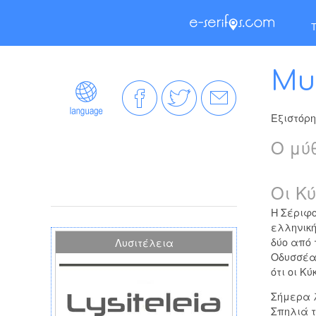
Τ
Μυ
Εξιστόρη
Ο μύ
Οι Κ
Η Σέριφ
ελληνική
δύο από 
Λυσιτέλεια
Οδυσσέα 
ότι οι Κ
Σήμερα λ
Σπηλιά 