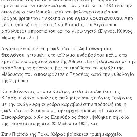
ερείπια του ενετικού κάστρου, που χτίστηκε το 1434 από την
οικογένεια των Μικιέλι, ενώ στο ψηλότερο σημείο του
βράχου βρίσκεται η εκκλησία του
. Από
Άγιου Κωνσταντίνου
εδώ ο επισκέπτης μπορεί να θαυμάσει το Αιγαίο που
απλώνεται μπροστά του και τα γύρω νησιά (Σίφνος, Κύθνος,
Μήλος, Κίμωλος).
Λίγο πιο κάτω είναι η εκκλησία του
Άη Γιάννη του
, χτισμένη στο κοίλωμα ενός βράχου πάνω στα
Θεολόγου
ερείπια του αρχαίου ναού της Αθηνάς. Εκεί, σύμφωνα με την
παράδοση, στις κατακόμβες του κρύβεται το κεφάλι της
Μέδουσας που αποκεφάλισε ο Περσέας κατά την μυθολογία
της Σερίφου.
Κατεβαίνοντας από το Κάστρο, μέσα στα σοκάκια της
Χώρας υπάρχουν πολλές εκκλησίες όπως ο Άγιος Γεώργιος
με την ανάγλυφη φιγούρα καραβιού στην πρόσοψή του, η
εκκλησία του Σταυρού με την αρχαία κρήνη, η Παναγία η
Ξεκουράστρα, ο Άγιος Ελευθέριος όπου υψώθηκε η σημαία
της επανάστασης στις 22 Μαΐου το 1821, κ.α.
Στην Πιάτσα της Πάνω Χώρας βρίσκεται το
,
Δημαρχείο