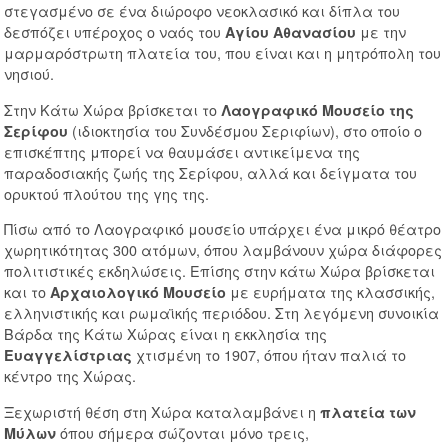
στεγασμένο σε ένα διώροφο νεοκλασικό και δίπλα του
δεσπόζει υπέροχος ο ναός του
με την
Αγίου Αθανασίου
μαρμαρόστρωτη πλατεία του, που είναι και η μητρόπολη του
νησιού.
Στην Κάτω Χώρα βρίσκεται το
Λαογραφικό Μουσείο της
(ιδιοκτησία του Συνδέσμου Σεριφίων), στο οποίο ο
Σερίφου
επισκέπτης μπορεί να θαυμάσει αντικείμενα της
παραδοσιακής ζωής της Σερίφου, αλλά και δείγματα του
ορυκτού πλούτου της γης της.
Πίσω από το Λαογραφικό μουσείο υπάρχει ένα μικρό θέατρο
χωρητικότητας 300 ατόμων, όπου λαμβάνουν χώρα διάφορες
πολιτιστικές εκδηλώσεις. Επίσης στην κάτω Χώρα βρίσκεται
και το
με ευρήματα της κλασσικής,
Αρχαιολογικό Μουσείο
ελληνιστικής και ρωμαϊκής περιόδου. Στη λεγόμενη συνοικία
Βάρδα της Κάτω Χώρας είναι η εκκλησία της
χτισμένη το 1907, όπου ήταν παλιά το
Ευαγγελίστριας
κέντρο της Χώρας.
Ξεχωριστή θέση στη Χώρα καταλαμβάνει η
πλατεία των
όπου σήμερα σώζονται μόνο τρεις,
Μύλων