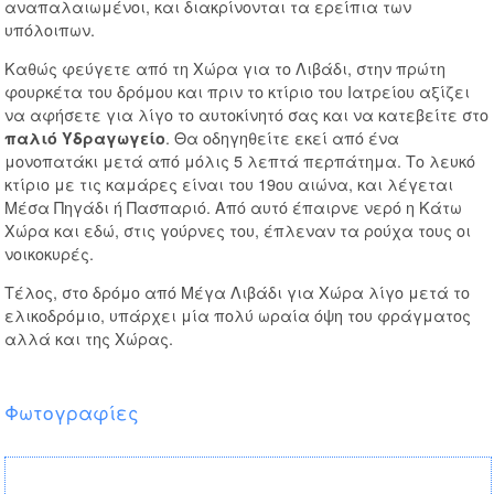
αναπαλαιωμένοι, και διακρίνονται τα ερείπια των
υπόλοιπων.
Καθώς φεύγετε από τη Χώρα για το Λιβάδι, στην πρώτη
φουρκέτα του δρόμου και πριν το κτίριο του Ιατρείου αξίζει
να αφήσετε για λίγο το αυτοκίνητό σας και να κατεβείτε στο
. Θα οδηγηθείτε εκεί από ένα
παλιό Υδραγωγείο
μονοπατάκι μετά από μόλις 5 λεπτά περπάτημα. Το λευκό
κτίριο με τις καμάρες είναι του 19ου αιώνα, και λέγεται
Μέσα Πηγάδι ή Πασπαριό. Από αυτό έπαιρνε νερό η Κάτω
Χώρα και εδώ, στις γούρνες του, έπλεναν τα ρούχα τους οι
νοικοκυρές.
Τέλος, στο δρόμο από Μέγα Λιβάδι για Χώρα λίγο μετά το
ελικοδρόμιο, υπάρχει μία πολύ ωραία όψη του φράγματος
αλλά και της Χώρας.
Φωτογραφίες
Η συνοικία της Κάτω Χώρας και η Ευαγγελίστρια